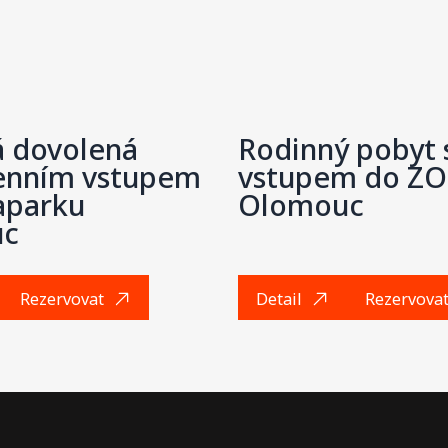
mají
a ko
 dovolená
Rodinný pobyt 
denním vstupem
vstupem do Z
aparku
Olomouc
uc
Rezervovat
Detail
Rezervova