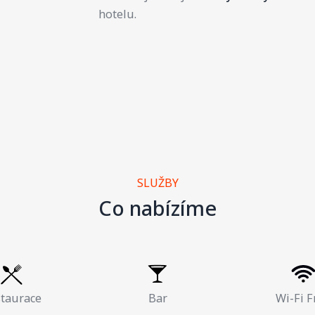
hotelu.
SLUŽBY
Co nabízíme
taurace
Bar
Wi-Fi F