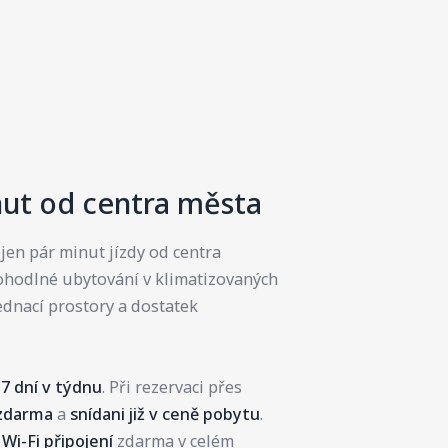
nut od centra města
jen pár minut jízdy od centra
hodlné ubytování v klimatizovaných
jednací prostory a dostatek
 7 dní v týdnu
. Při rezervaci přes
 zdarma
a
snídani již v ceně pobytu
.
Wi-Fi připojení
zdarma v celém