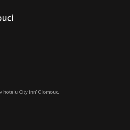
ouci
 hotelu City innʼ Olomouc.