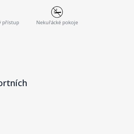
 přístup
Nekuřácké pokoje
ortních