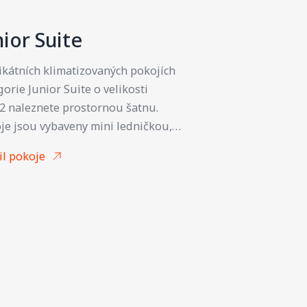
nior Suite
ikátních klimatizovaných pokojích
gorie Junior Suite o velikosti
2 naleznete prostornou šatnu.
je jsou vybaveny mini ledničkou,
vým a kávovým setem, županem
il pokoje
ntoflemi. Součástí každého pokoje je
 prostorný psací stůl s lampou
ňující pohodlnou práci
tebookem. Moderní koupelna je
vena sprchovým koutem, toaletou,
m a kosmetickým setem.
zřejmostí je připojení na Wi-Fi
kategorii Superior