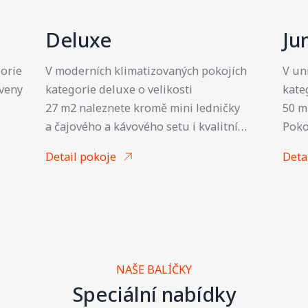
Deluxe
Ju
orie
V moderních klimatizovaných pokojích
V un
aveny
kategorie deluxe o velikosti
kate
27 m2 naleznete kromě mini ledničky
50 m
a čajového a kávového setu i kvalitní
Poko
matrace, župan a pantofle. Součástí
čajo
Detail pokoje
Deta
každého pokoje je také prostorný psací
a pa
je
stůl s lampou umožňující pohodlnou
také
Dále
práci s notebookem. V moderní koupelně
umož
tem.
je k dispozici sprchový kout a toaleta.
s no
p na
Dále je vybavena fénem a kosmetickým
vyba
setem. Samozřejmostí je připojení na Wi-
féne
NAŠE BALÍČKY
Fi zdarma.
Samo
Speciální nabídky
zdarma. Junior Suity v 