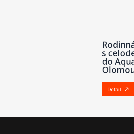
Rodinná
s celo
do Aqu
Olomo
Detail