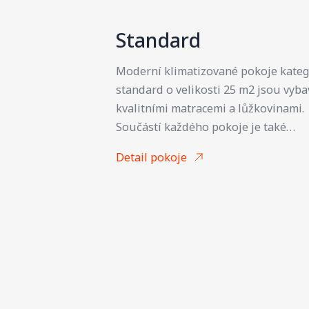
Standard
Moderní klimatizované pokoje kateg
standard o velikosti 25 m2 jsou vyb
kvalitními matracemi a lůžkovinami.
Součástí každého pokoje je také
prostorný psací stůl s lampou
Detail pokoje
umožňující pohodlnou práci
s notebookem. V moderní koupelně 
k dispozici sprchový kout a toaleta. 
je vybavena fénem a kosmetickým se
Samozřejmostí je neomezený přístu
Wi-Fi.