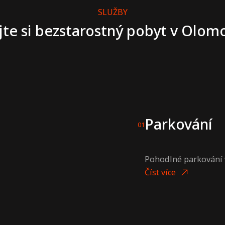
SLUŽBY
jte si bezstarostný pobyt v Olom
Parkování
01
Pohodlné parkování v
Číst více