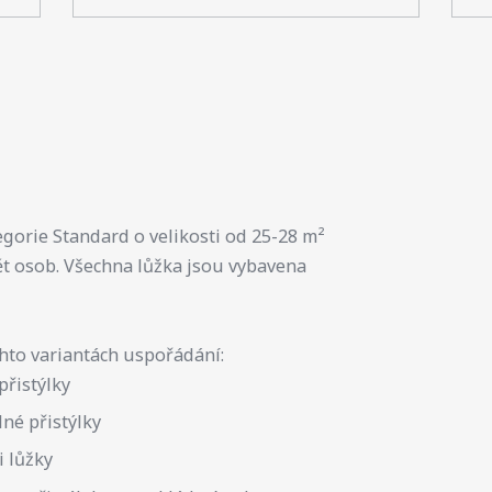
gorie Standard o velikosti od 25-28 m²
ět osob. Všechna lůžka jsou vybavena
chto variantách uspořádání:
řistýlky
né přistýlky
 lůžky