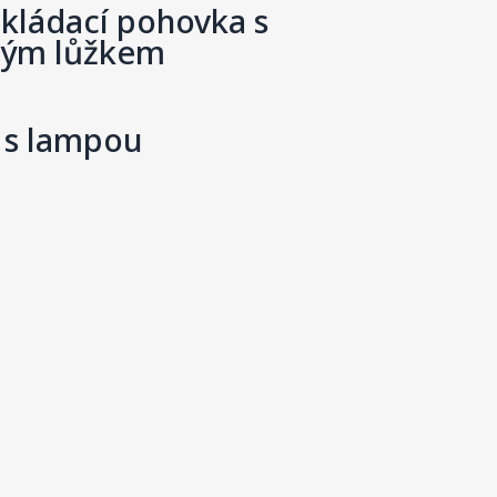
kládací pohovka s
ným lůžkem
l s lampou