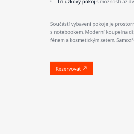
Třílůžkový pokoj
s možností až dv
Součástí vybavení pokoje je prostor
s notebookem. Moderní koupelna di
fénem a kosmetickým setem. Samozře
Rezervovat
Galerie