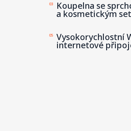
Koupelna se sprc
03
a kosmetickým se
Vysokorychlostní W
05
internetové připoj