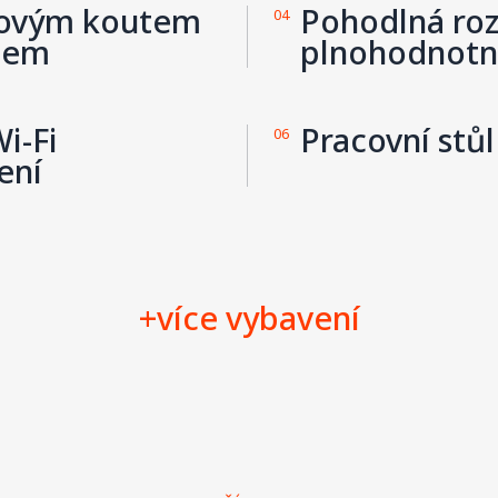
hovým koutem
Pohodlná roz
04
tem
plnohodnot
i-Fi
Pracovní stů
06
ení
+více vybavení