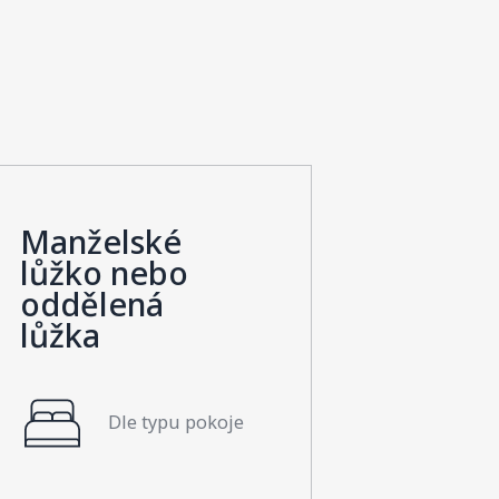
Manželské
lůžko nebo
oddělená
lůžka
Dle typu pokoje