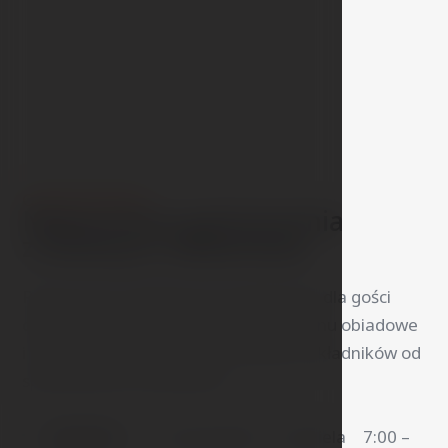
O RESTAURACJI
Nowoczesna gastronomia
z lokalnych składników
Restauracja codziennie przygotowuje dla gości
obfite śniadanie w formie bufetu, menu obiadowe
i wieczorne, korzystając ze świeżych składników od
sprawdzonych dostawców.
Śniadanie:
poniedziałek – niedziela 7:00 –