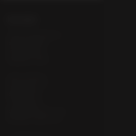
Kontakt
City Inn Hotel Olomouc
Brněnská 385/55
783 01 Olomouc
Republika Czeska
Adres do faktury
Kovix Group s. r. o.
Rybná 682/14
110 00 Praha 1
REGON (IČO): 091 51 761
NIP (DIČ): CZ09151761