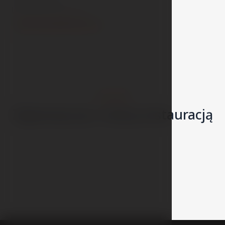
(+420) 581 222 112
reservation@cityinn.cz
GALERIE
Zapoznaj się z naszą restauracją