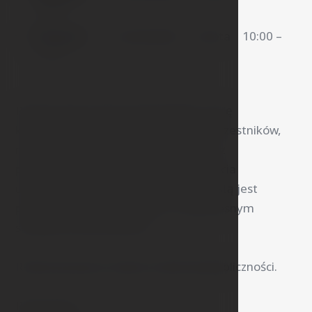
10:00
À la carte:
poniedziałek – sobota 10:00 –
21:30
Restaurację można przekształcić w salę
konferencyjną dla maksymalnie 80 uczestników,
nadaje się także do organizacji imprez
prywatnych, takich jak wesela, przyjęcia
urodzinowe lub stypy. Sprawą oczywistą jest
profesjonalne nagłośnienie z nowoczesnym
sprzętem do prezentacji.
Restauracja jest otwarta także dla publiczności.
Rezerwacje: