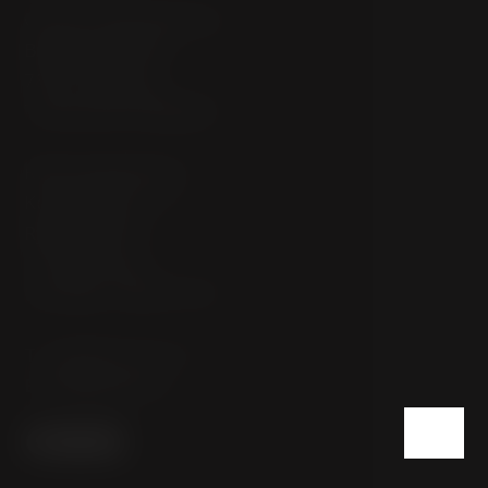
City Inn Hotel Olomouc
Brněnská 385/55
783 01 Olomouc
Tschechische Republik
Rechnungsadresse
Kovix Group s. r. o.
Rybná 682/14
110 00 Praha 1
USt-IdNr.: CZ09151761
T:
+420 581 222 111
E:
info@cityinn.cz