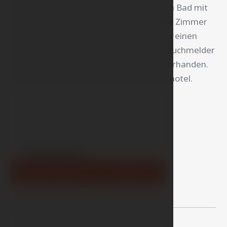
Einzelbetten ausgestattet und bietet ein Bad mit
Dusche und WC. Zusätzlich verfügen alle Zimmer
über einen geräumigen Schreibtisch und einen
Safe. Kostenloser WLAN-Zugang und Rauchmelder
sind in allen Zimmern standardmäßig vorhanden.
Das gesamte Hotel ist ein Nichtraucherhotel.
01
Standard
Zimmer Detail
Buchen