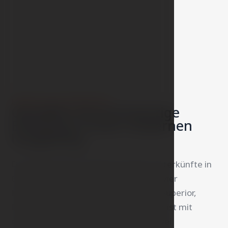
ÜBER DIE UNTERKUNFT
Genießen Sie hochwertige
Erholung in einer modernen
Umgebung.
Das Hotel City innʼ Olomouc bietet Unterkünfte in
64 voll klimatisierten Zimmern, die in vier
Kategorien unterteilt sind: Standard, Superior,
Deluxe und Junior Suite. Jedes Zimmer ist mit
einem bequemen Doppelbett oder zwei